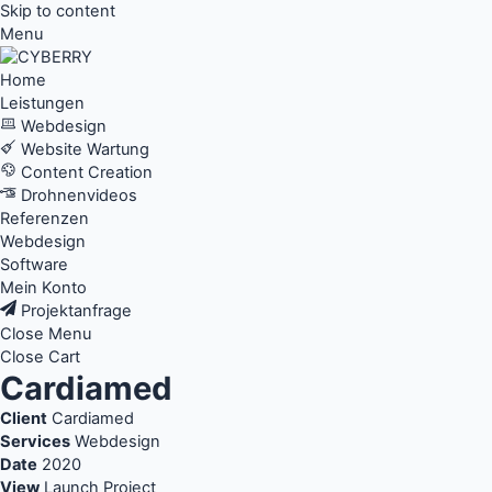
Skip to content
Menu
Home
Leistungen
Webdesign
Website Wartung
Content Creation
Drohnenvideos
Referenzen
Webdesign
Software
Mein Konto
Projektanfrage
Close Menu
Close Cart
Cardiamed
Client
Cardiamed
Services
Webdesign
Date
2020
View
Launch Project