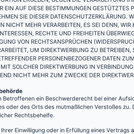
R EIN AUF DIESE BESTIMMUNGEN GESTÜTZTES P
EHMEN SIE DIESER DATENSCHUTZERKLÄRUNG. W
N NICHT MEHR VERARBEITEN, ES SEI DENN, W
 INTERESSEN, RECHTE UND FREIHEITEN ÜBERWIE
UNG VON RECHTSANSPRÜCHEN (WIDERSPRUCH N
RBEITET, UM DIREKTWERBUNG ZU BETREIBEN, S
BETREFFENDER PERSONENBEZOGENER DATEN ZU
ES MIT SOLCHER DIREKTWERBUNG IN VERBINDUN
SEND NICHT MEHR ZUM ZWECKE DER DIREKTWE
sbehörde
 Betroffenen ein Beschwerderecht bei einer Aufsi
atzes oder des Orts des mutmaßlichen Verstoßes z
licher Rechtsbehelfe.
hrer Einwilligung oder in Erfüllung eines Vertrags 