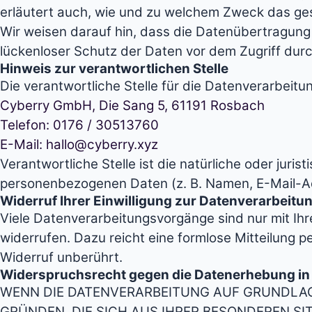
erläutert auch, wie und zu welchem Zweck das ge
Wir weisen darauf hin, dass die Datenübertragung i
lückenloser Schutz der Daten vor dem Zugriff durch
Hinweis zur verantwortlichen Stelle
Die verantwortliche Stelle für die Datenverarbeitun
Cyberry GmbH, Die Sang 5, 61191 Rosbach
Telefon: 0176 / 30513760
E-Mail: hallo@cyberry.xyz
Verantwortliche Stelle ist die natürliche oder jur
personenbezogenen Daten (z. B. Namen, E-Mail-Ad
Widerruf Ihrer Einwilligung zur Datenverarbeitu
Viele Datenverarbeitungsvorgänge sind nur mit Ihrer
widerrufen. Dazu reicht eine formlose Mitteilung 
Widerruf unberührt.
Widerspruchsrecht gegen die Datenerhebung in
WENN DIE DATENVERARBEITUNG AUF GRUNDLAGE V
GRÜNDEN, DIE SICH AUS IHRER BESONDEREN S